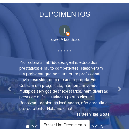
DEPOIMENTOS
Previous
Nex
Israel Vilas Bôas
⭐️⭐️⭐️⭐️⭐️
Profissionais habilidosos, gentis, educados,
Fiz o serv
prestativos e muito competentes. Resolveram
com o com
um problema que nem um outro profissional
profission
havia resolvido, nem mesmo a própria Enel.
executara
Cobram um preço justo, não tentam vender
serem ótim
múltiplos serviços desnecessários, nem diversas
indico mui
peças de difícil instalação para o cliente.
qualidade.
Resolvem problemas incômodas, dão garantia e
paz ao cliente. Nota máxima!
Israel Vilas Bôas
Enviar Um Depoimento