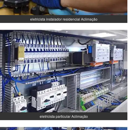
eletricista instalador residencial Aclimação
eletricista particular Aclimação