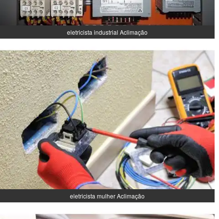
eletricista industrial Aclimação
eletricista mulher Aclimação